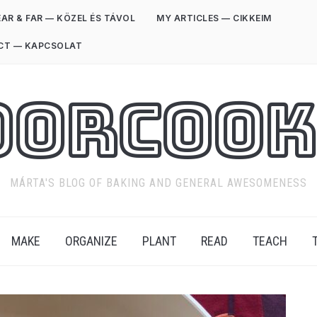
AR & FAR — KÖZEL ÉS TÁVOL
MY ARTICLES — CIKKEIM
CT — KAPCSOLAT
oorCook
MÁRTA'S BLOG OF BAKING AND GENERAL AWESOMENESS
MAKE
ORGANIZE
PLANT
READ
TEACH