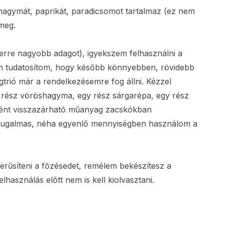
agymát, paprikát, paradicsomot tartalmaz (ez nem
 meg.
szerre nagyobb adagot), igyekszem felhasználni a
ben tudatosítom, hogy később könnyebben, rövidebb
égtrió már a rendelkezésemre fog állni. Kézzel
ét rész vöröshagyma, egy rész sárgarépa, egy rész
ként visszazárható műanyag zacskókban
k rugalmas, néha egyenlő mennyiségben használom a
zerűsíteni a főzésedet, remélem bekészítesz a
lhasználás előtt nem is kell kiolvasztani.