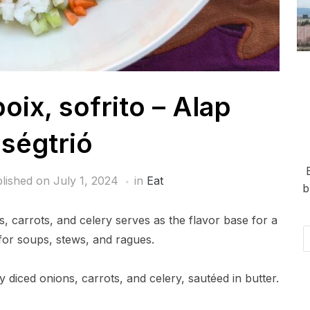
poix, sofrito – Alap
dségtrió
lished on
July 1, 2024
in
Eat
b
ns, carrots, and celery serves as the flavor base for a
Em
e for soups, stews, and ragues.
Ad
ly diced onions, carrots, and celery, sautéed in butter.