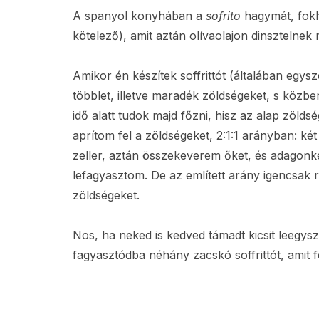
A spanyol konyhában a
sofrito
hagymát, fokh
kötelező), amit aztán olívaolajon dinsztelnek
Amikor én készítek soffrittót (általában egy
többlet, illetve maradék zöldségeket, s köz
idő alatt tudok majd főzni, hisz az alap zölds
aprítom fel a zöldségeket, 2:1:1 arányban: k
zeller, aztán összekeverem őket, és adagon
lefagyasztom. De az említett arány igencsa
zöldségeket.
Nos, ha neked is kedved támadt kicsit leegys
fagyasztódba néhány zacskó soffrittót, amit fe