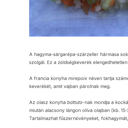
A hagyma-sárgarépa-szárzeller hármasa sok 
szolgál. Ez a zöldségkeverék elengedhetetle
A francia konyha
mirepoix
néven tartja szám
keverékét, amit vajban párolnak meg.
Az olasz konyha
battuto
-nak mondja a kockár
miután alacsony lángon olíva olajban (kb. 15
Tartalmazhat fűszernövényeket, fokhagymát, 