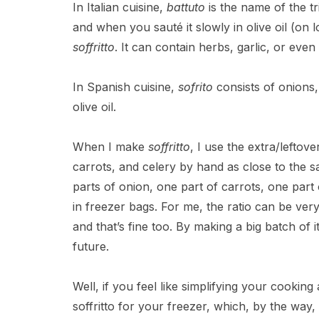
In Italian cuisine,
battuto
is the name of the t
and when you sauté it slowly in olive oil (on 
soffritto
. It can contain herbs, garlic, or even
In Spanish cuisine,
sofrito
consists of onions,
olive oil.
When I make
soffritto
, I use the extra/leftov
carrots, and celery by hand as close to the sa
parts of onion, one part of carrots, one part
in freezer bags. For me, the ratio can be ver
and that’s fine too. By making a big batch of i
future.
Well, if you feel like simplifying your cooking
soffritto for your freezer, which, by the way