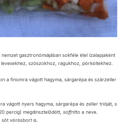
nemzet gasztronómiájában sokféle étel ízalapjaként
n levesekhez, szószokhoz, ragukhoz, pörköltekhez.
on a finomra vágott hagyma, sárgarépa és szárzeller
a vágott nyers hagyma, sárgarépa és zeller trióját, s
-20 percig) megdinsztelődött,
soffritto
a neve.
sőt vörösbort is.