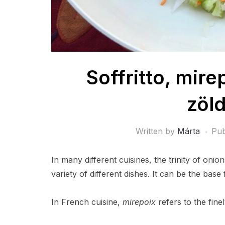
Soffritto, mire
zöl
Written by
Márta
Pub
In many different cuisines, the trinity of onio
variety of different dishes. It can be the bas
In French cuisine,
mirepoix
refers to the fine