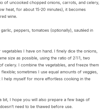
rio of uncooked chopped onions, carrots, and celery,
low heat, for about 15-20 minutes), it becomes
 red wine.
 garlic, peppers, tomatoes (optionally), sautéed in
er vegetables I have on hand. I finely dice the onions,
me size as possible, using the ratio of 2:1:1, two
 of celery. I combine the vegetables, and freeze them
y flexible; sometimes I use equal amounts of veggies,
t I help myself for more effortless cooking in the
 a bit, I hope you will also prepare a few bags of
, doesn’t need to be thawed before use.