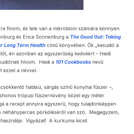
zerre finom, és tele van a mikrobiom számára könnyen
nnenburg és Erica Sonnenburg a
The Good Gut: Taking
ur Long Term Health
című könyvében. Ők „kesudió a
valót, én azonban az egyszerűség kedvéért – Heidi
udiónak hívom. Heidi a
101
Cookbooks
nevű
t ezzel a névvel.
scsökkentő hatású, sárgás színű konyhai fűszer –,
őshonos trópusi fűszernövény közel egy méter
a a recept annyira egyszerű, hogy tulajdonképpen
dió néhányperces pörköléséről van szó. Megjegyzem,
 használja. Vigyázat! A kurkuma kicsit