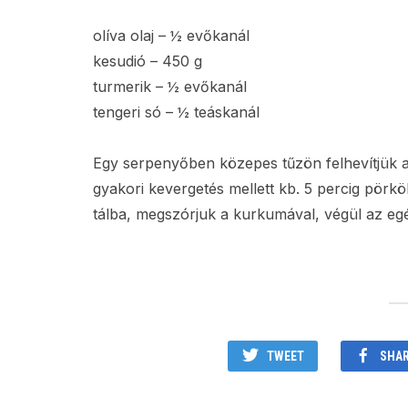
olíva olaj – ½ evőkanál
kesudió – 450 g
turmerik – ½ evőkanál
tengeri só – ½ teáskanál
Egy serpenyőben közepes tűzön felhevítjük a
gyakori kevergetés mellett kb. 5 percig pörk
tálba, megszórjuk a kurkumával, végül az egé
TWEET
SHA