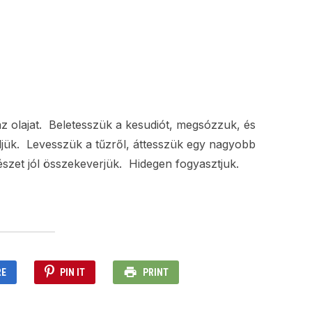
z olajat. Beletesszük a kesudiót, megsózzuk, és
öljük. Levesszük a tűzről, áttesszük egy nagyobb
szet jól összekeverjük. Hidegen fogyasztjuk.
RE
PIN IT
PRINT