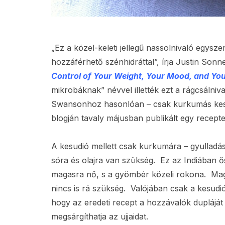
„Ez a közel-keleti jellegű nassolnivaló egys
hozzáférhető szénhidráttal”, írja Justin So
Control of Your Weight, Your Mood, and Yo
mikrobáknak” névvel illették ezt a rágcsálni
Swansonhoz hasonlóan – csak kurkumás kes
blogján tavaly májusban publikált egy recepte
A kesudió mellett csak kurkumára – gyulladá
sóra és olajra van szükség. Ez az Indiában 
magasra nő, s a gyömbér közeli rokona. Mag
nincs is rá szükség. Valójában csak a kesu
hogy az eredeti recept a hozzávalók dupláját
megsárgíthatja az ujjaidat.