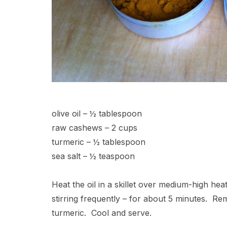
olive oil – ½ tablespoon
raw cashews – 2 cups
turmeric – ½ tablespoon
sea salt – ½ teaspoon
Heat the oil in a skillet over medium-high hea
stirring frequently – for about 5 minutes. Re
turmeric. Cool and serve.