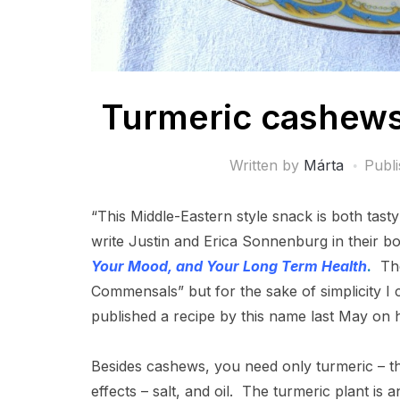
Turmeric cashews
Written by
Márta
Publ
“This Middle-Eastern style snack is both tasty
write Justin and Erica Sonnenburg in their 
Your Mood, and Your Long Term Health
.
The
Commensals” but for the sake of simplicity I
published a recipe by this name last May on
Besides cashews, you need only turmeric – th
effects ­– salt, and oil. The turmeric plant is