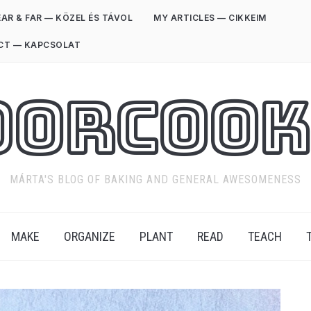
AR & FAR — KÖZEL ÉS TÁVOL
MY ARTICLES — CIKKEIM
CT — KAPCSOLAT
oorCook
MÁRTA'S BLOG OF BAKING AND GENERAL AWESOMENESS
MAKE
ORGANIZE
PLANT
READ
TEACH