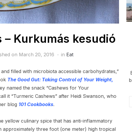
 – Kurkumás kesudió
ished on
March 20, 2016
in
Eat
 and filled with microbiota accessible carbohydrates,”
book
The Good Gut: Taking Control of Your Weight,
b
y named the snack “Cashews for Your
 call it “Turmeric Cashews” after Heidi Swanson, who
Em
 her blog
101 Cookbooks
.
Ad
e yellow culinary spice that has anti-inflammatory
 an approximately three foot (one meter) high tropical