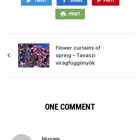
TWEET
SHARE
PIN IT
PRINT
Flower curtains of
spring – Tavaszi
virágfüggönyök
ONE COMMENT
Huyen