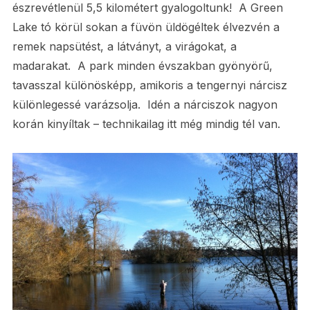
észrevétlenül 5,5 kilométert gyalogoltunk! A Green
Lake tó körül sokan a füvön üldögéltek élvezvén a
remek napsütést, a látványt, a virágokat, a
madarakat. A park minden évszakban gyönyörű,
tavasszal különösképp, amikoris a tengernyi nárcisz
különlegessé varázsolja. Idén a nárciszok nagyon
korán kinyíltak – technikailag itt még mindig tél van.