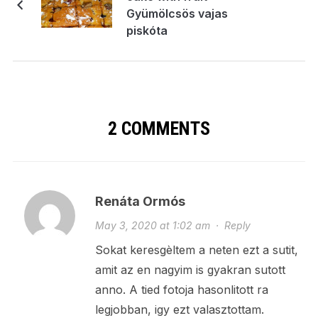
Gyümölcsös vajas
piskóta
2 COMMENTS
Renáta Ormós
May 3, 2020 at 1:02 am
·
Reply
Sokat keresgèltem a neten ezt a sutit,
amit az en nagyim is gyakran sutott
anno. A tied fotoja hasonlitott ra
legjobban, igy ezt valasztottam.