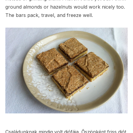
ground almonds or hazelnuts would work nicely too.
The bars pack, travel, and freeze well.
Családunknak mindig volt diófája. Őszönként friss diót