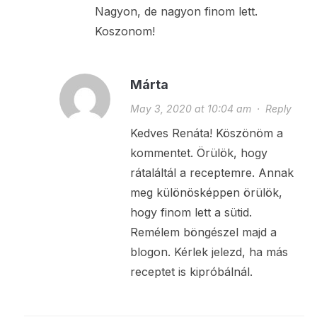
Nagyon, de nagyon finom lett.
Koszonom!
Márta
May 3, 2020 at 10:04 am
·
Reply
Kedves Renáta! Köszönöm a
kommentet. Örülök, hogy
rátaláltál a receptemre. Annak
meg különösképpen örülök,
hogy finom lett a sütid.
Remélem böngészel majd a
blogon. Kérlek jelezd, ha más
receptet is kipróbálnál.