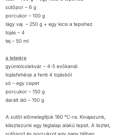
sütőpor – 6 g
porcukor – 100 g
lágy vaj – 250 g + egy kicsi a tepsihez
tojás – 4
tej – 50 ml
a tetejére
gyümölcslekvár – 4-5 evőkanál
tojásfehérje a fenti 4 tojásból
só – egy csipet
porcukor – 150 g
darált dió – 150 g
A sütőt előmelegítjük 180 °C-ra. Kivajazunk,
kilisztezünk egy téglalap alakú tepsit. A lisztet,
sütőport és porcukrot egy nagy tálban