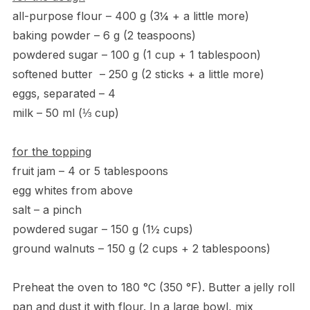
all-purpose flour – 400 g (3¼ + a little more)
baking powder – 6 g (2 teaspoons)
powdered sugar – 100 g (1 cup + 1 tablespoon)
softened butter – 250 g (2 sticks + a little more)
eggs, separated – 4
milk – 50 ml (⅓ cup)
for the topping
fruit jam – 4 or 5 tablespoons
egg whites from above
salt – a pinch
powdered sugar – 150 g (1½ cups)
ground walnuts – 150 g (2 cups + 2 tablespoons)
Preheat the oven to 180 °C (350 °F). Butter a jelly roll
pan and dust it with flour. In a large bowl, mix