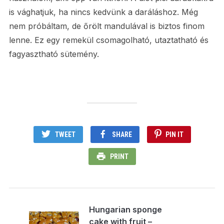
is vághatjuk, ha nincs kedvünk a daráláshoz. Még
nem próbáltam, de őrölt mandulával is biztos finom
lenne. Ez egy remekül csomagolható, utaztatható és
fagyasztható sütemény.
TWEET
SHARE
PIN IT
PRINT
Hungarian sponge
cake with fruit –