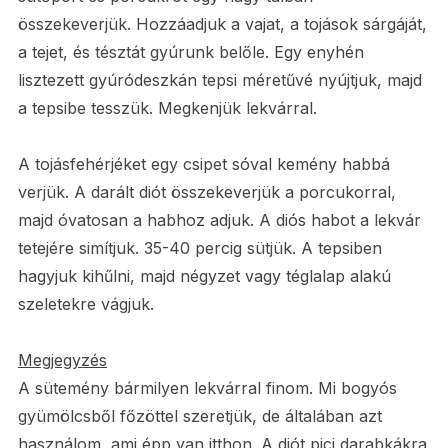
összekeverjük. Hozzáadjuk a vajat, a tojások sárgáját,
a tejet, és tésztát gyúrunk belőle. Egy enyhén
lisztezett gyúródeszkán tepsi méretűvé nyújtjuk, majd
a tepsibe tesszük. Megkenjük lekvárral.
A tojásfehérjéket egy csipet sóval kemény habbá
verjük. A darált diót összekeverjük a porcukorral,
majd óvatosan a habhoz adjuk. A diós habot a lekvár
tetejére simítjuk. 35-40 percig sütjük. A tepsiben
hagyjuk kihűlni, majd négyzet vagy téglalap alakú
szeletekre vágjuk.
Megjegyzés
A sütemény bármilyen lekvárral finom. Mi bogyós
gyümölcsből főzöttel szeretjük, de általában azt
használom, ami épp van itthon. A diót pici darabkákra