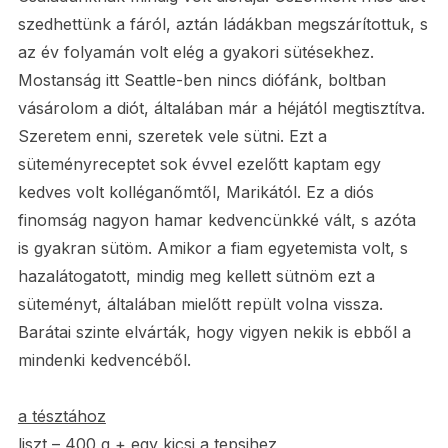
szedhettünk a fáról, aztán ládákban megszárítottuk, s
az év folyamán volt elég a gyakori sütésekhez.
Mostanság itt Seattle-ben nincs diófánk, boltban
vásárolom a diót, általában már a héjától megtisztítva.
Szeretem enni, szeretek vele sütni. Ezt a
süteményreceptet sok évvel ezelőtt kaptam egy
kedves volt kolléganőmtől, Marikától. Ez a diós
finomság nagyon hamar kedvencünkké vált, s azóta
is gyakran sütöm. Amikor a fiam egyetemista volt, s
hazalátogatott, mindig meg kellett sütnöm ezt a
süteményt, általában mielőtt repült volna vissza.
Barátai szinte elvárták, hogy vigyen nekik is ebből a
mindenki kedvencéből.
a tésztához
liszt – 400 g + egy kicsi a tepsihez