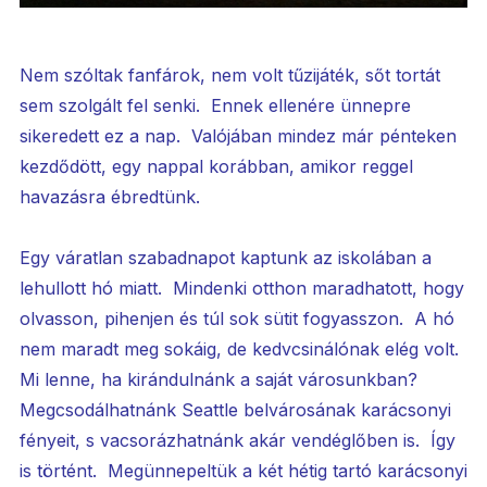
Nem szóltak fanfárok, nem volt tűzijáték, sőt tortát
sem szolgált fel senki. Ennek ellenére ünnepre
sikeredett ez a nap. Valójában mindez már pénteken
kezdődött, egy nappal korábban, amikor reggel
havazásra ébredtünk.
Egy váratlan szabadnapot kaptunk az iskolában a
lehullott hó miatt. Mindenki otthon maradhatott, hogy
olvasson, pihenjen és túl sok sütit fogyasszon. A hó
nem maradt meg sokáig, de kedvcsinálónak elég volt.
Mi lenne, ha kirándulnánk a saját városunkban?
Megcsodálhatnánk Seattle belvárosának karácsonyi
fényeit, s vacsorázhatnánk akár vendéglőben is. Így
is történt. Megünnepeltük a két hétig tartó karácsonyi