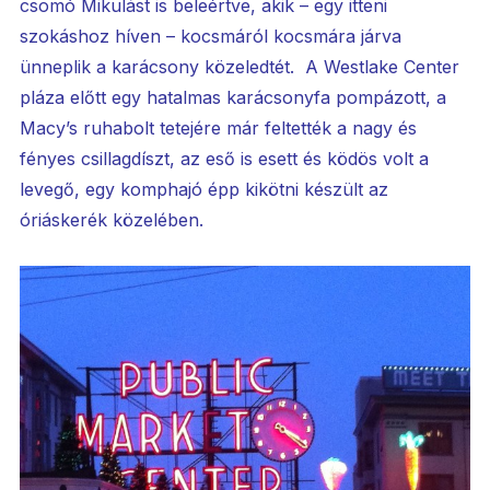
csomó Mikulást is beleértve, akik – egy itteni
szokáshoz híven – kocsmáról kocsmára járva
ünneplik a karácsony közeledtét. A Westlake Center
pláza előtt egy hatalmas karácsonyfa pompázott, a
Macy’s ruhabolt tetejére már feltették a nagy és
fényes csillagdíszt, az eső is esett és ködös volt a
levegő, egy komphajó épp kikötni készült az
óriáskerék közelében.