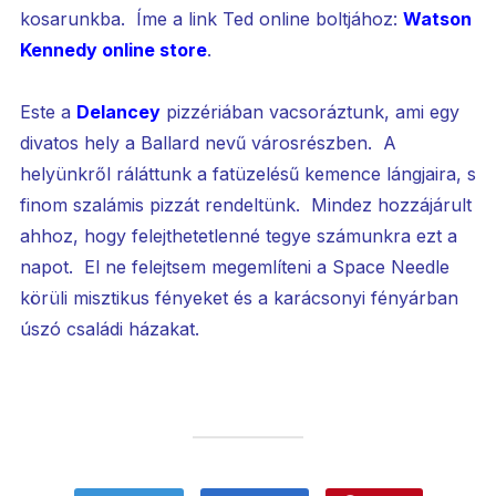
kosarunkba. Íme a link Ted online boltjához:
Watson
Kennedy online store
.
Este a
Delancey
pizzériában vacsoráztunk, ami egy
divatos hely a Ballard nevű városrészben. A
helyünkről ráláttunk a fatüzelésű kemence lángjaira, s
finom szalámis pizzát rendeltünk. Mindez hozzájárult
ahhoz, hogy felejthetetlenné tegye számunkra ezt a
napot. El ne felejtsem megemlíteni a Space Needle
körüli misztikus fényeket és a karácsonyi fényárban
úszó családi házakat.