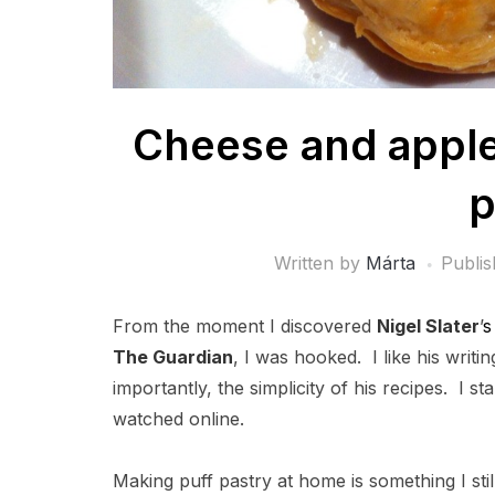
Cheese and apple
p
Written by
Márta
Publi
From the moment I discovered
Nigel Slater
’
s
The
Guardian
, I was hooked. I like his writin
importantly, the simplicity of his recipes. I s
watched online.
Making puff pastry at home is something I sti