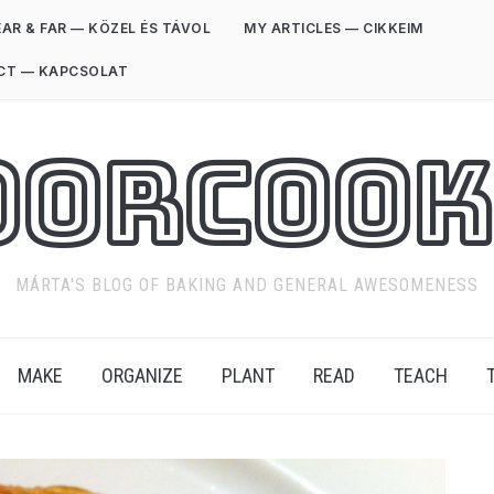
AR & FAR — KÖZEL ÉS TÁVOL
MY ARTICLES — CIKKEIM
CT — KAPCSOLAT
oorCook
MÁRTA'S BLOG OF BAKING AND GENERAL AWESOMENESS
MAKE
ORGANIZE
PLANT
READ
TEACH