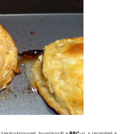
zakácskönyveit, tv–műsorát a
BBC
–n, s receptjeit a