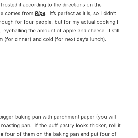
rosted it according to the directions on the
ipe comes from
Ripe
.
It’s perfect as it is, so I didn’t
nough for four people, but for my actual cooking I
, eyeballing the amount of apple and cheese. I still
(for dinner) and cold (for next day’s lunch).
bigger baking pan with parchment paper (you will
 roasting pan. If the puff pastry looks thicker, roll it
lace four of them on the baking pan and put four of