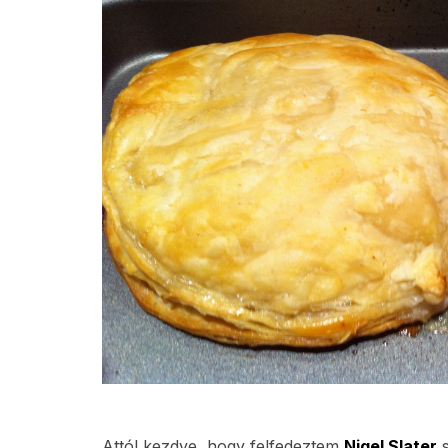
Attól kezdve, hogy felfedeztem
Nigel Slater
s