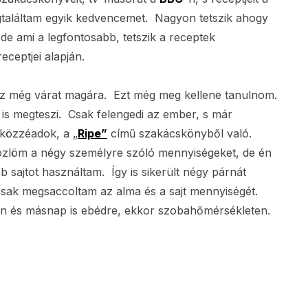
találtam egyik kedvencemet. Nagyon tetszik ahogy
, de ami a legfontosabb, tetszik a receptek
eceptjei alapján.
, ez még várat magára. Ezt még meg kellene tanulnom.
 is megteszi. Csak felengedi az ember, s már
t közzéadok, a
„
Ripe”
című szakácskönyből való.
 közlöm a négy személyre szóló mennyiségeket, de én
 sajtot használtam. Így is sikerült négy párnát
csak megsaccoltam az alma és a sajt mennyiségét.
en és másnap is ebédre, ekkor szobahőmérsékleten.