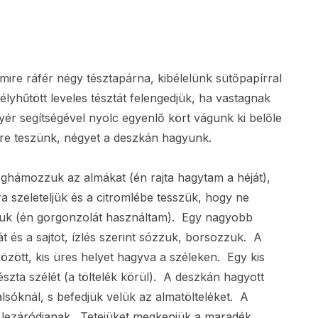
amire ráfér négy tésztapárna, kibélelünk sütőpapírral
lyhűtött leveles tésztát felengedjük, ha vastagnak
yér segítségével nyolc egyenlő kört vágunk ki belőle
ire teszünk, négyet a deszkán hagyunk.
eghámozzuk az almákat (én rajta hagytam a héját),
 szeleteljük és a citromlébe tesszük, hogy ne
gjuk (én gorgonzolát használtam). Egy nagyobb
át és a sajtot, ízlés szerint sózzuk, borsozzuk. A
között, kis üres helyet hagyva a széleken. Egy kis
tészta szélét (a töltelék körül). A deszkán hagyott
alsóknál, s befedjük velük az almatölteléket. A
l lezáródjanak. Tetejüket megkenjük a maradék