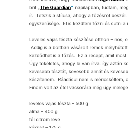
brit „
The Guardian
”
napilapban, tudtam, meg
ír. Tetszik a stílusa, ahogy a főzésről beszél
egyszerűsége. El is kezdtem főzni és sütni a r
Leveles vajas tészta készítése otthon – nos
Addig is a boltban vásárolt remek mélyhűtött
kezdődhet is a főzés. Ez a recept, amit mos
Úgy tökéletes, ahogy le van írva, így aztán
kevesebb tésztát, kevesebb almát és kevesebb
készítenem. Ráadásul nem is méricskéltem, 
Finom volt az étel vacsorára még úgy meleg
leveles vajas tészta – 500 g
alma – 400 g
fél citrom leve
kéksajt – 175 g