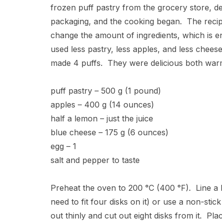
frozen puff pastry from the grocery store, def
packaging, and the cooking began. The rec
change the amount of ingredients, which is e
used less pastry, less apples, and less cheese
made 4 puffs. They were delicious both warm 
puff pastry – 500 g (1 pound)
apples – 400 g (14 ounces)
half a lemon – just the juice
blue cheese – 175 g (6 ounces)
egg – 1
salt and pepper to taste
Preheat the oven to 200 °C (400 °F). Line a 
need to fit four disks on it) or use a non-stick
out thinly and cut out eight disks from it. P