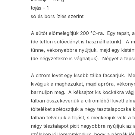
tojás – 1
só és bors ízlés szerint
A sütőt előmelegítjük 200 °C-ra. Egy tepsit, 
(de teflon sütőedényt is használhatunk). A mé
tűnne, vékonyabbra nyújtjuk, majd egy kistán
(de négyzetekre is vághatjuk). Négyet a teps
A citrom levét egy kisebb tálba facsarjuk. M
kivágjuk a magházukat, majd apróra, vékonyra
barnuljon meg. A kéksajtot kis kockákra vá
tálban összekeverjük a citromléből kivett alm
tölteléket szétosztjuk a négy tésztalapocska 
tálban felverjük a tojást, s megkenjük vele a 
négy tésztalapot picit nagyobbra nyújtjuk az 
széleken jól lenyomkodjuk, hogy a párnák jó