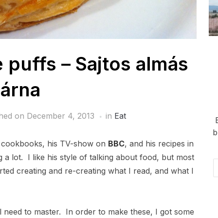
 puffs – Sajtos almás
árna
shed on
December 4, 2013
in
Eat
b
cookbooks, his TV-show on
BBC
, and his recipes in
g a lot. I like his style of talking about food, but most
Em
tarted creating and re-creating what I read, and what I
Ad
ll need to master. In order to make these, I got some